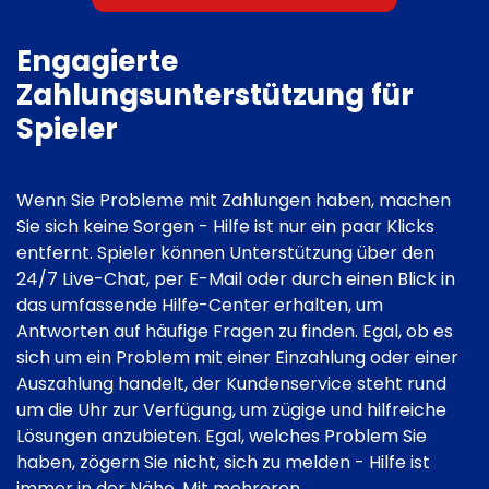
Engagierte
Zahlungsunterstützung für
Spieler
Wenn Sie Probleme mit Zahlungen haben, machen
Sie sich keine Sorgen - Hilfe ist nur ein paar Klicks
entfernt. Spieler können Unterstützung über den
24/7 Live-Chat, per E-Mail oder durch einen Blick in
das umfassende Hilfe-Center erhalten, um
Antworten auf häufige Fragen zu finden. Egal, ob es
sich um ein Problem mit einer Einzahlung oder einer
Auszahlung handelt, der Kundenservice steht rund
um die Uhr zur Verfügung, um zügige und hilfreiche
Lösungen anzubieten. Egal, welches Problem Sie
haben, zögern Sie nicht, sich zu melden - Hilfe ist
immer in der Nähe. Mit mehreren