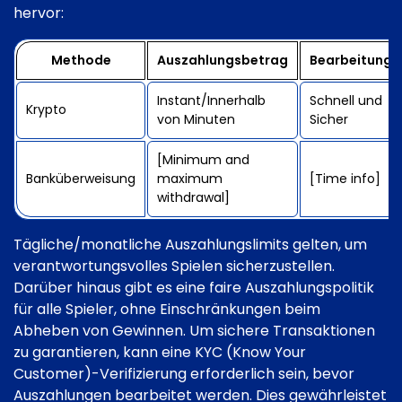
hervor:
Methode
Auszahlungsbetrag
Bearbeitung
Instant/Innerhalb
Schnell und
Krypto
von Minuten
Sicher
[Minimum and
Banküberweisung
maximum
[Time info]
withdrawal]
Tägliche/monatliche Auszahlungslimits gelten, um
verantwortungsvolles Spielen sicherzustellen.
Darüber hinaus gibt es eine faire Auszahlungspolitik
für alle Spieler, ohne Einschränkungen beim
Abheben von Gewinnen. Um sichere Transaktionen
zu garantieren, kann eine KYC (Know Your
Customer)-Verifizierung erforderlich sein, bevor
Auszahlungen bearbeitet werden. Dies gewährleistet