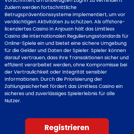
Vorschriften, um unbefugten Zugriff zu verhindern.
Zudem werden fortschrittliche
Betrugspräventionssysteme implementiert, um vor
verdächtigen Aktivitäten zu schützen. Als offshore-
licenziertes Casino in Anjouan hält das Limitless
Casino die internationalen Regulierungsstandards für
Online-Spiele ein und bietet eine sichere Umgebung
für die Gelder und Daten der Spieler. Spieler können
darauf vertrauen, dass ihre Transaktionen sicher und
effizient verarbeitet werden, ohne Kompromisse bei
der Vertraulichkeit oder Integrität sensibler
Informationen. Durch die Priorisierung der
Zahlungssicherheit fördert das Limitless Casino ein
sicheres und zuverlässiges Spielerlebnis für alle
Nutzer.
Registrieren