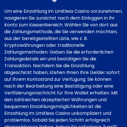
Um eine Einzahlung im Limitless Casino vorzunehmen,
navigieren Sie zunächst nach dem Einloggen in Ihr
Konto zum Kassenbereich. Wählen Sie von dort aus
die Zahlungsmethode, die Sie verwenden möchten,
aus der bereitgestellten Liste, wie z. B.
Kryptowährungen oder traditionelle
Zahlungsmethoden. Geben Sie die erforderlichen
Zahlungsdetails ein und bestätigen Sie die
Transaktion. Nachdem Sie die Einzahlung
abgeschickt haben, stehen Ihnen Ihre Gelder sofort
auf Ihrem Kontostand zur Verfügung. Sie können
nach der Bearbeitung eine Bestätigung oder eine
Verifizierungsnachricht für Ihre Wallet erhalten. Mit
den zahlreichen akzeptierten Währungen und
bequemen Einzahlungsmöglichkeiten ist die
Einzahlung im Limitless Casino unkompliziert und
problemlos. Sobald Sie jeden Schritt erfolgreich
abgeschlossen haben, haben Sie sofortigen Zugriff