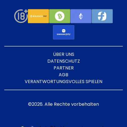
ÜBER UNS
DATENSCHUTZ
PARTNER
AGB
VERANTWORTUNGSVOLLES SPIELEN
©
2026
. Alle Rechte vorbehalten